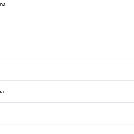
ona
na