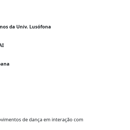
unos da Univ. Lusófona
AI
bana
movimentos de dança em interação com