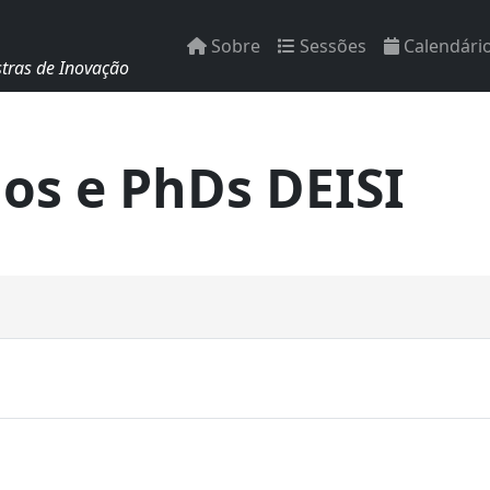
Sobre
Sessões
Calendári
tras de Inovação
os e PhDs DEISI